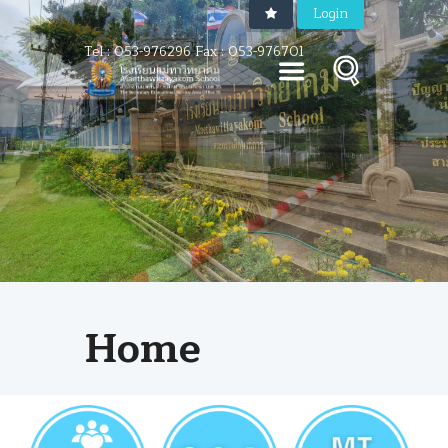
Login
Tel : 053-976296 Fax : 053-976701
Home