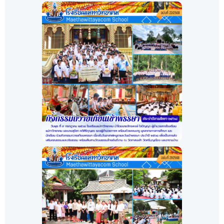
กีฬาเยาวชน อบจ.ลำพูนเกมส์
ครั้งที่ 3
คลิก! กีฬาเยาวชน อบจ.ลำพูนเกมส
กิจกรรมถวายเทียนเข้าพรรษา
ประจำปี ๒๕๖๘
คลิก!>กิจกรรมถวายเทียนเข้าพ