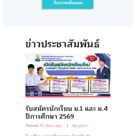
กิจกรรมทั้งหมด
อ.แม่ทา ตรวจเยี่ยมผลการ
ดำเนินงาน/ถอดบทเรียนการ
ขับเคลื่อนงานป้องกัน และ
แก้ไขปัญหายาเสพติดใน
สถานศึกษา
ข่าวประชาสัมพันธ์
คลิก!>อ.แม่ทา ตรวจเยี่ยมผลก
รับสมัครนักเรียน ม.1 และ ม.4
ปีการศึกษา 2569
Posted
25 days ago
by
prite