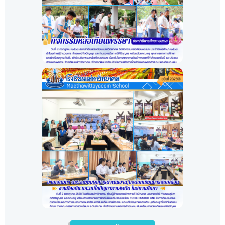
กิจกรรมหล่เทียนพรรษา
ปี2568
คลิก!>กิจกรรมหล่เทียนพรรษา