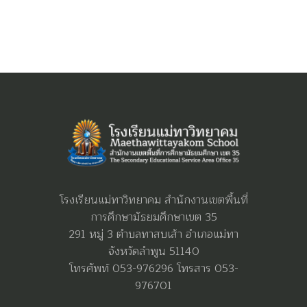
โรงเรียนแม่ทาวิทยาคม สำนักงานเขตพื้นที่
การศึกษามัธยมศึกษาเขต 35
291 หมู่ 3 ตำบลทาสบเส้า อำเภอแม่ทา
จังหวัดลำพูน 51140
โทรศัพท์ 053-976296 โทรสาร 053-
976701