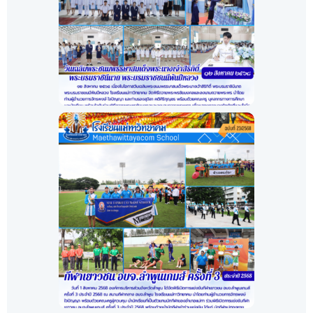
คลิด! โครงการอบรมป้องกันและเฝ้
๑๒ สิงหาคม ๒๕๖๘
คลิก! วันเฉลิมพระชนมพรรษาสมเด็